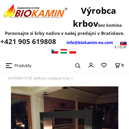
Výrobca
krbov
bez komína
.
Porovnajte si krby naživo v našej predajni v Bratislave.
+421 905 619808
info@biokamin-eu.com
€ / EUR
Produkty
0
AUTOMATICKÉ diaľkovo ovládané krby