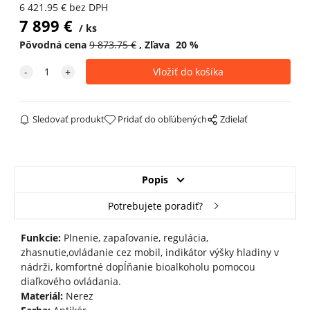
6 421.95
€
bez DPH
7 899
€
ks
Pôvodná cena
9 873.75
€
Zľava
20
%
Sledovať produkt
Pridať do obľúbených
Zdielať
Popis
Potrebujete poradiť?
Funkcie:
Plnenie, zapaľovanie, regulácia,
zhasnutie,ovládanie cez mobil, indikátor výšky hladiny v
nádrži, komfortné dopĺňanie bioalkoholu pomocou
diaľkového ovládania.
Materiál:
Nerez