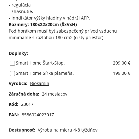
- regulácia,
- zhasnutie,
- inndikátor výšky hladiny v nádrži APP.
Rozmery: 180x22x20cm (ŠxVxH)
Pod horákom musí byť zabezpečený prívod vzduchu
minimálne s rozlohou 180 cm2 (čistý priestor)
Doplnky
:
Smart Home Štart-Stop.
299.00 €
Smart Home Šírka plameňa.
199.00 €
Výrobca:
Biokamin
Záručná doba:
24 mesiacov
Kód:
23017
EAN:
8586024023017
Dostupnosť:
Výroba na mieru 4-8 týždňov