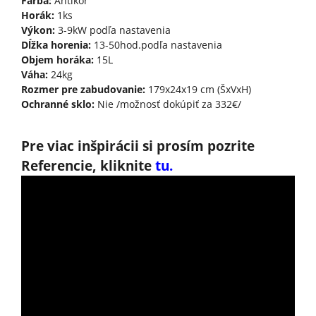
Farba:
Antikór
Horák:
1ks
Výkon:
3-9kW podľa nastavenia
Dĺžka horenia:
13-50hod.podľa nastavenia
Objem horáka:
15L
Váha:
24kg
Rozmer pre zabudovanie:
179x24x19 cm (ŠxVxH)
Ochranné sklo:
Nie /možnosť dokúpiť za 332€/
Pre viac inšpirácii si prosím pozrite
Referencie, kliknite
tu.