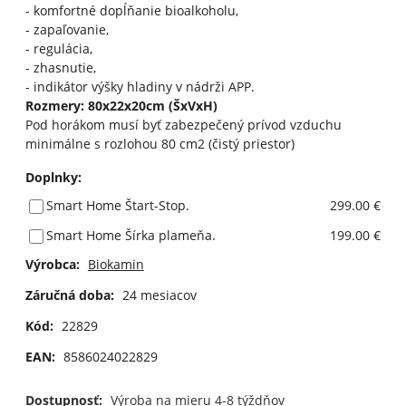
- komfortné dopĺňanie bioalkoholu,
- zapaľovanie,
- regulácia,
- zhasnutie,
- indikátor výšky hladiny v nádrži APP.
Rozmery: 80x22x20cm (ŠxVxH)
Pod horákom musí byť zabezpečený prívod vzduchu
minimálne s rozlohou 80 cm2 (čistý priestor)
Doplnky
:
Smart Home Štart-Stop.
299.00 €
Smart Home Šírka plameňa.
199.00 €
Výrobca:
Biokamin
Záručná doba:
24 mesiacov
Kód:
22829
EAN:
8586024022829
Dostupnosť:
Výroba na mieru 4-8 týždňov