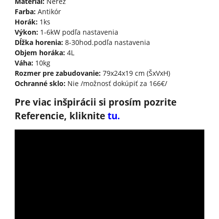
Materiál:
Nerez
Farba:
Antikór
Horák:
1ks
Výkon:
1-6kW podľa nastavenia
Dĺžka horenia:
8-30hod.podľa nastavenia
Objem horáka:
4L
Váha:
10kg
Rozmer pre zabudovanie:
79x24x19 cm (ŠxVxH)
Ochranné sklo:
Nie /možnosť dokúpiť za 166€/
Pre viac inšpirácii si prosím pozrite
Referencie, kliknite
tu.