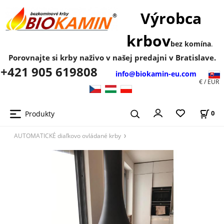
Výrobca
krbov
bez komína
.
Porovnajte si krby naživo v našej predajni v Bratislave.
+421 905 619808
info@biokamin-eu.com
€ / EUR
Produkty
0
AUTOMATICKÉ diaľkovo ovládané krby