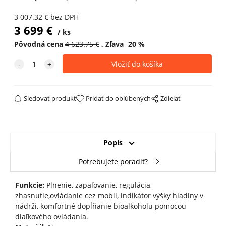
3 007.32
€
bez DPH
3 699
€
ks
Pôvodná cena
4 623.75
€
Zľava
20
%
Sledovať produkt
Pridať do obľúbených
Zdielať
Popis
Potrebujete poradiť?
Funkcie:
Plnenie, zapaľovanie, regulácia,
zhasnutie,ovládanie cez mobil, indikátor výšky hladiny v
nádrži, komfortné dopĺňanie bioalkoholu pomocou
diaľkového ovládania.