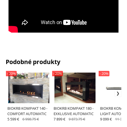
Podobné produkty
- 20%
- 20%
- 20%
BIOKRB KOMPAKT 140 -
BIOKRB KOMPAKT 180 -
BIOKRB KOMPAK
COMFORT AUTOMATIC
EXKLUSIVE AUTOMATIC
LIGHT AUTOMA
5 599 €
6 998.75 €
7 899 €
9 873.75 €
9 099 €
11 373.