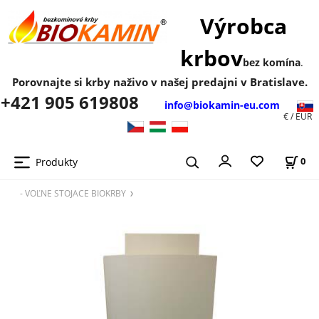
Výrobca
krbov
bez komína
.
Porovnajte si krby naživo v našej predajni v Bratislave.
+421 905 619808
info@biokamin-eu.com
€ / EUR
Produkty
0
- VOĽNE STOJACE BIOKRBY