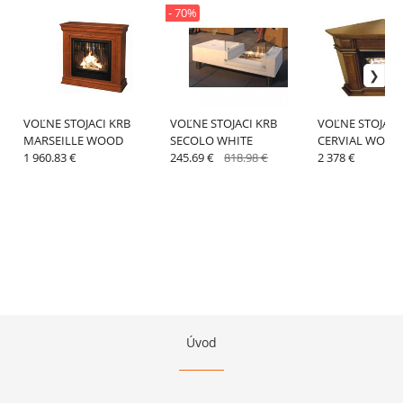
- 70%
VOĽNE STOJACI KRB
VOĽNE STOJACI KRB
VOĽNE STOJACI
MARSEILLE WOOD
SECOLO WHITE
CERVIAL WOOD
1 960.83 €
245.69 €
818.98 €
2 378 €
Úvod