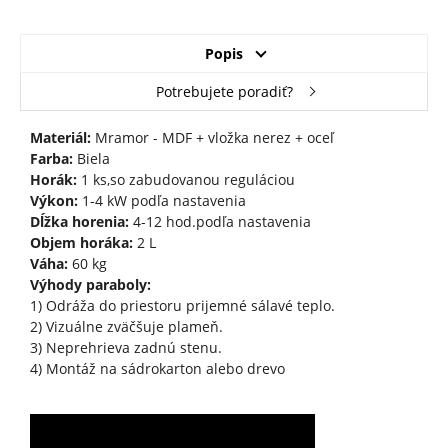
Popis
Potrebujete poradiť?
Materiál:
Mramor - MDF + vložka nerez + oceľ
Farba:
Biela
Horák:
1 ks,so zabudovanou reguláciou
Výkon:
1-4 kW podľa nastavenia
Dĺžka horenia:
4-12 hod.podľa nastavenia
Objem horáka:
2 L
Váha:
60 kg
Výhody paraboly:
1) Odráža do priestoru prijemné sálavé teplo.
2) Vizuálne zväčšuje plameň.
3) Neprehrieva zadnú stenu.
4) Montáž na sádrokarton alebo drevo