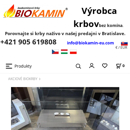
Výrobca
krbov
bez komína
.
Porovnajte si krby naživo v našej predajni v Bratislave.
+421 905 619808
info@biokamin-eu.com
€ / EUR
Produkty
0
AKCIOVÉ BIOKRBY