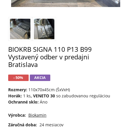
BIOKRB SIGNA 110 P13 B99
Vystavený odber v predajni
Bratislava
- 50%
AKCIA
Rozmery:
110x70x45cm (ŠxVxH)
Horák:
1 ks
, VENETO 30
so zabudovanou reguláciou
Ochranné sklo:
Áno
Výrobca:
Biokamin
Záručná doba:
24 mesiacov