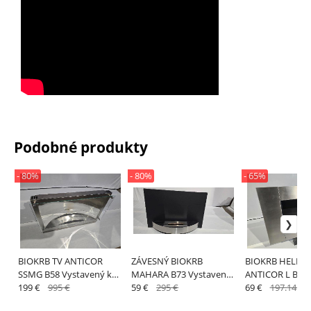
Podobné produkty
- 80%
- 80%
- 65%
BIOKRB TV ANTICOR
ZÁVESNÝ BIOKRB
BIOKRB HELIOS
SSMG B58 Vystavený kus
MAHARA B73 Vystavený
ANTICOR L B52
odber v predajni
199 €
995 €
kus odber v predajni
59 €
295 €
Vystavený kus 
69 €
197.14 €
Bratislava
Bratislava
predajni Bratisl