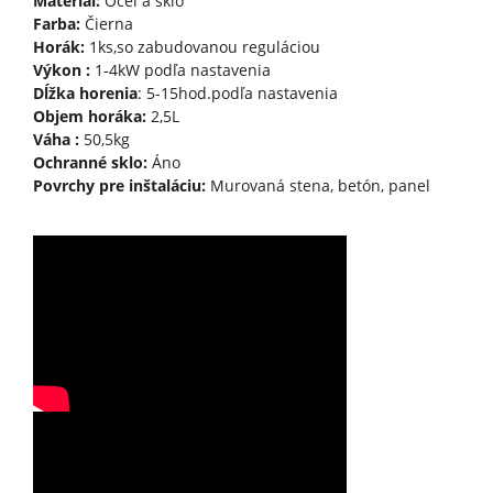
Materiál:
Oceľ a sklo
Farba:
Čierna
Horák:
1ks,so zabudovanou reguláciou
Výkon :
1-4kW podľa nastavenia
Dĺžka horenia
: 5-15hod.podľa nastavenia
Objem horáka:
2,5L
Váha :
50,5kg
Ochranné sklo:
Áno
Povrchy pre inštaláciu:
Murovaná stena, betón, panel