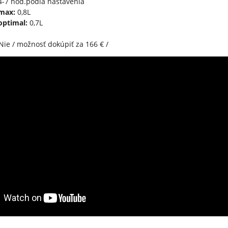
-7 hod.podľa nastavenia
max:
0,8L
optimal:
0,7L
Nie / možnosť dokúpiť za 166 € /