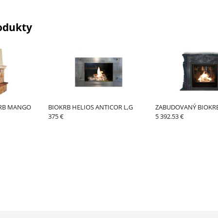
odukty
RB MANGO
BIOKRB HELIOS ANTICOR L,G
ZABUDOVANÝ BIOKRB
375 €
5 392.53 €