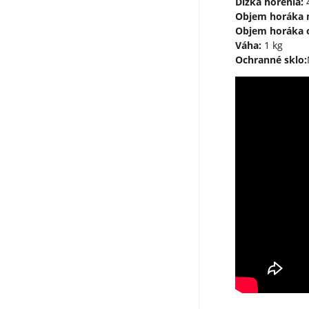
Dĺžka horenia:
4
Objem horáka 
Objem horáka 
Váha:
1 kg
Ochranné sklo: