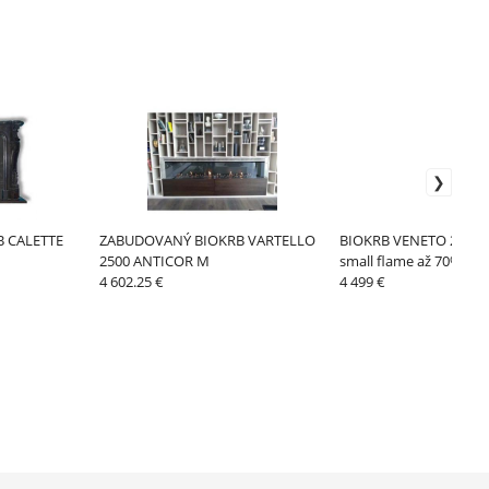
 CALETTE
ZABUDOVANÝ BIOKRB VARTELLO
BIOKRB VENETO 230 Ex
2500 ANTICOR M
small flame až 70% ús
4 602.25 €
bioalkoholu
4 499 €