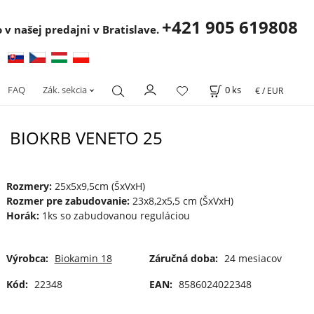
+421 905 619808
 v našej predajni v Bratislave.
FAQ
Zák. sekcia
0
ks
€ / EUR
BIOKRB VENETO 25
Rozmery:
25x5x9,5cm (ŠxVxH)
Rozmer pre zabudovanie:
23x8,2x5,5 cm (ŠxVxH)
Horák:
1ks so zabudovanou reguláciou
Výrobca:
Biokamin 18
Záručná doba:
24 mesiacov
Kód:
22348
EAN:
8586024022348