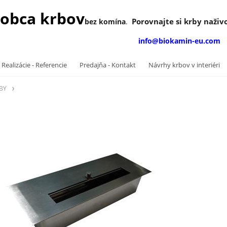
obca krbov
Porovnajte si krby naživo
bez komína
.
info@biokamin-eu.com
 Realizácie - Referencie
Predajňa - Kontakt
Návrhy krbov v interiéri
BY