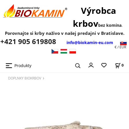
Výrobca
krbov
bez komína
.
Porovnajte si krby naživo v našej predajni v Bratislave.
+421 905 619808
info@biokamin-eu.com
€ / EUR
Produkty
0
DOPLNKY BIOKRBOV