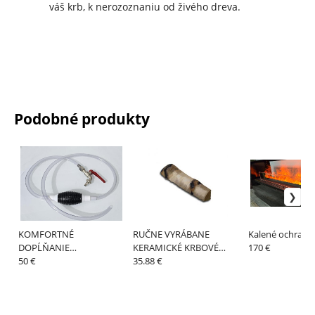
váš krb, k nerozoznaniu od živého dreva.
Podobné produkty
KOMFORTNÉ
RUČNE VYRÁBANE
Kalené ochranné
DOPĹŇANIE
KERAMICKÉ KRBOVÉ
170 €
BIOALKOHOLU MANUÁL
50 €
POLIENKO BREZA
35.88 €