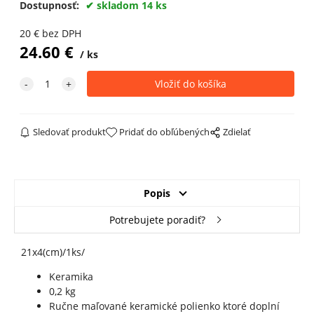
Dostupnosť:
skladom 14 ks
20
€
bez DPH
24.60
€
ks
Sledovať produkt
Pridať do obľúbených
Zdielať
Popis
Potrebujete poradiť?
21x4(cm)/1ks/
Keramika
0,2 kg
Ručne maľované keramické polienko ktoré doplní