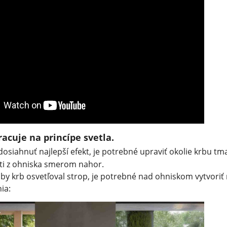
racuje na princípe svetla.
dosiahnuť najlepší efekt, je potrebné upraviť okolie krbu 
eti z ohniska smerom nahor.
by krb osvetľoval strop, je potrebné nad ohniskom vytvoriť
ia: