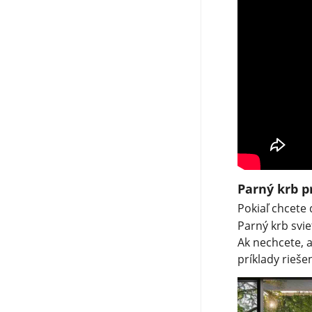
Parný krb p
Pokiaľ chcete 
Parný krb svi
Ak nechcete, a
príklady riešen