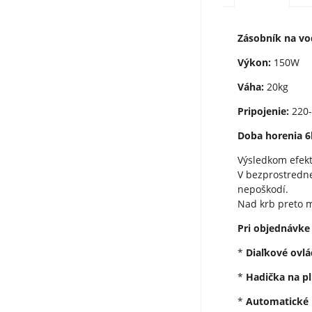
Zásobník na vo
Výkon:
150W
Váha:
20kg
Pripojenie:
220-
Doba horenia 6
Výsledkom efek
V bezprostredne
nepoškodí.
Nad krb preto m
Pri objednávke
*
Diaľkové ovlá
*
Hadička na pl
*
Automatické 