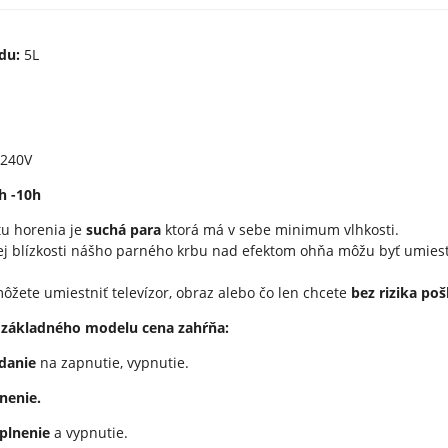
du:
5L
240V
h -10h
tu horenia je
suchá para
ktorá má v sebe minimum vlhkosti.
j blízkosti nášho parného krbu nad efektom ohňa môžu byť umiest
ôžete umiestniť televízor, obraz alebo čo len chcete
bez rizika po
 základného modelu cena zahŕňa:
danie
na zapnutie, vypnutie.
nenie.
plnenie
a vypnutie.