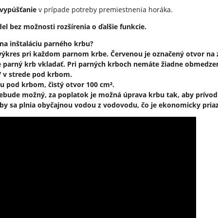
vypúšťanie
v prípade potreby premiestnenia horáka.
l bez možnosti rozšírenia o ďalšie funkcie.
na inštaláciu parného krbu?
 výkres pri každom parnom krbe. Červenou je označený otvor na z
 parný krb vkladať. Pri parných krboch nemáte žiadne obmedzeni
V v strede pod krbom.
u pod krbom, čistý otvor 100 cm².
nebude možný, za poplatok je možná úprava krbu tak, aby prívo
rby sa plnia obyčajnou vodou z vodovodu, čo je ekonomicky pria