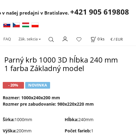
+421 905 619808
 v našej predajni v Bratislave.
FAQ
Zák. sekcia
0
ks
€ / EUR
Parný krb 1000 3D hĺbka 240 mm
1 farba Základný model
- 20%
NOVINKA
Rozmer: 1000x240x200 mm
Rozmer pre zabudovanie: 980x220x220 mm
Šírka
:
1000mm
Hĺbka
:
240mm
Výška
:
200mm
Počet farieb
:
1