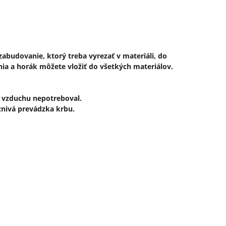
abudovanie, ktorý treba vyrezať v materiáli, do
a a horák môžete vložiť do všetkých materiálov.
d vzduchu nepotreboval.
znivá prevádzka krbu.