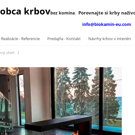
obca krbov
Porovnajte si krby naživo
bez komína
.
info@biokamin-eu.com
 Realizácie - Referencie
Predajňa - Kontakt
Návrhy krbov v interiéri
ený oheň