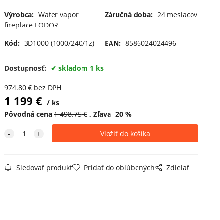
Výrobca:
Water vapor
Záručná doba:
24 mesiacov
fireplace LODOR
Kód:
3D1000 (1000/240/1z)
EAN:
8586024024496
Dostupnosť:
skladom 1 ks
974.80
€
bez DPH
1 199
€
ks
Pôvodná cena
1 498.75
€
Zľava
20
%
Sledovať produkt
Pridať do obľúbených
Zdielať