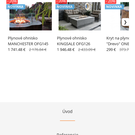
- 20%
- 20%
- 20%
NOVINKA
NOVINKA
NOVINKA
Plynové ohnisko
Plynové ohnisko
Kryt na plynovú
MANCHESTER OFG145
KINGSALE OFG126
"Drevo" ONB01
1 741.48 €
2 176.84 €
1 946.48 €
2 433.09 €
299 €
373.75 €
Úvod
Referencie