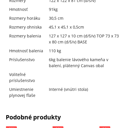
Rozmery
122 x 122 x 81 cm (d/š/v)
Hmotnosť
91kg
Rozmery horáku
30,5 cm
Rozmery ohniska
45,1 x 45,1 x 0,5cm
Rozmery balenia
127 x 127 x 10 cm (d/š/v) TOP 73 x 73
x 80 cm (d/š/v) BASE
Hmotnosť balenia
110 kg
Príslušenstvo
6kg balenie lávového kameňa v
balení, plátenný Canvas obal
Voliteľné
príslušenstvo
Umiestnenie
Interné (vnútri stola)
plynovej fľaše
Podobné produkty