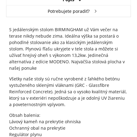
Potrebujete poradiť?
S jedálenským stolom BIRMINGHAM už Vám večer na
terase nikdy nebude zima. Ideálna výška sa postará o
pohodlné stolovanie ako za klasickým jedálenským
stolom. Plynovú fľašu ukryjete v tele stola a môžete si
užívať hrejivý oheň s výkonom 13,2kw. Jedinečná
alternatíva z edície MODENO. Najväčšia stolová plocha v
našej ponuke
Všetky naše stoly sú ručne vyrobené z ľahkého betónu
vystuženého sklenými vláknami (GRC - Glassfibre
Reinforced Concrete). Jedná sa o vysoko kvalitný materiál,
ktorý sa v exteriéri nepoškodzuje a je odolný UV žiareniu
a poveternostným vplyvom.
Obsah balenia:
Lávový kameň na prekrytie ohniska
Ochranný obal na prekrytie
Regulátor plynu