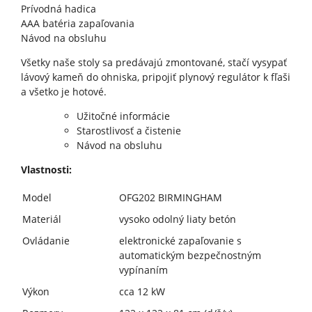
Prívodná hadica
AAA batéria zapaľovania
Návod na obsluhu
Všetky naše stoly sa predávajú zmontované, stačí vysypať
lávový kameň do ohniska, pripojiť plynový regulátor k fľaši
a všetko je hotové.
Užitočné informácie
Starostlivosť a čistenie
Návod na obsluhu
Vlastnosti:
Model
OFG202 BIRMINGHAM
Materiál
vysoko odolný liaty betón
Ovládanie
elektronické zapaľovanie s
automatickým bezpečnostným
vypínaním
Výkon
cca 12 kW