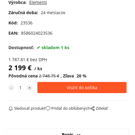
Výrobca:
Elementi
Záručná doba:
24 mesiacov
Kód:
23536
EAN:
8586024023536
Dostupnosť:
skladom 1 ks
1 787.81
€
bez DPH
2 199
€
ks
Pôvodná cena
2 748.75
€
Zľava
20
%
Sledovať produkt
Pridať do obľúbených
Zdielať
Popis