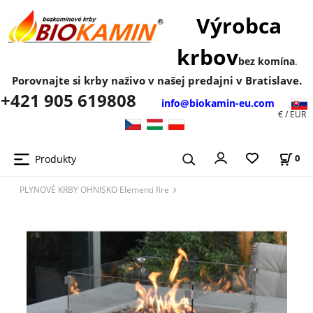
Výrobca
krbov
bez komína
.
Porovnajte si krby naživo v našej predajni v Bratislave.
+421 905 619808
info@biokamin-eu.com
€ / EUR
Produkty
0
PLYNOVÉ KRBY OHNISKO Elementi fire