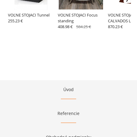
VOĽNE STOJACI Tunnel
VOĽNE STOJACI Focus
VOĽNE STOJACI
255.23 €
standing
CALVADOS LIGH
408.98 €
584.25 €
870.23 €
Úvod
Referencie