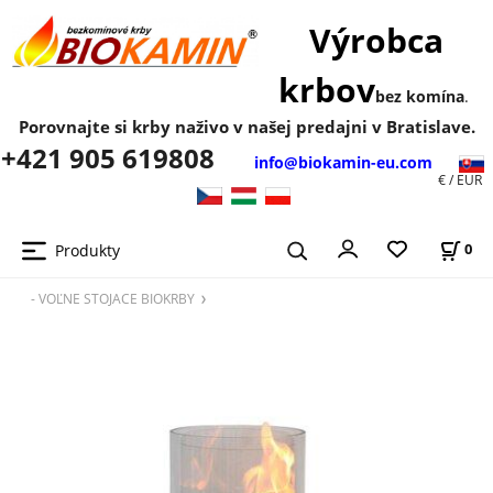
Výrobca
krbov
bez komína
.
Porovnajte si krby naživo v našej predajni v Bratislave.
+421 905 619808
info@biokamin-eu.com
€ / EUR
Produkty
0
- VOĽNE STOJACE BIOKRBY