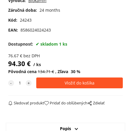
Výrobca:
Biokamin
Záručná doba:
24 months
Kód:
24243
EAN:
8586024024243
Dostupnosť:
skladom 1 ks
76.67
€
bez DPH
94.30
€
ks
Pôvodná cena
134.71
€
Zľava
30
%
Sledovať produkt
Pridať do obľúbených
Zdielať
Popis