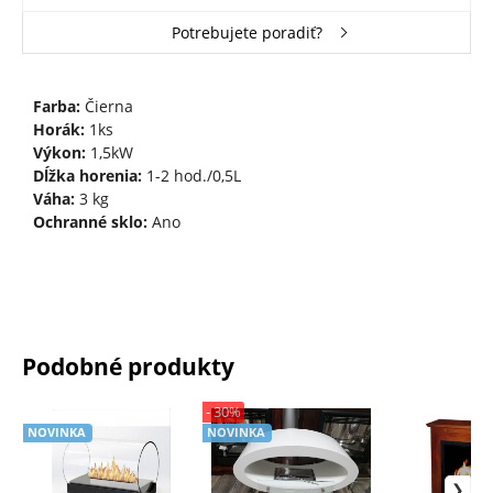
Potrebujete poradiť?
Farba:
Čierna
Horák:
1ks
Výkon:
1,5kW
Dĺžka horenia:
1-2 hod./0,5L
Váha:
3 kg
Ochranné sklo:
Ano
Podobné produkty
- 30%
NOVINKA
NOVINKA