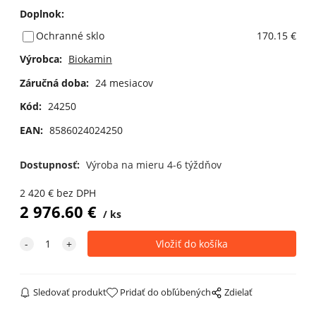
Doplnok
:
Ochranné sklo
170.15 €
Výrobca:
Biokamin
Záručná doba:
24 mesiacov
Kód:
24250
EAN:
8586024024250
Dostupnosť:
Výroba na mieru 4-6 týždňov
2 420
€
bez DPH
2 976.60
€
ks
Sledovať produkt
Pridať do obľúbených
Zdielať