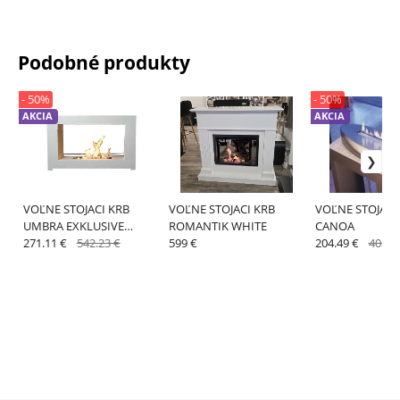
Podobné produkty
- 50%
- 50%
AKCIA
AKCIA
VOĽNE STOJACI KRB
VOĽNE STOJACI KRB
VOĽNE STOJACI
UMBRA EXKLUSIVE
ROMANTIK WHITE
CANOA
WHITE
271.11 €
542.23 €
599 €
204.49 €
408.9