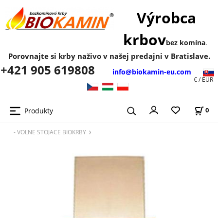
Výrobca
krbov
bez komína
.
Porovnajte si krby naživo v našej predajni v Bratislave.
+421 905 619808
info@biokamin-eu.com
€ / EUR
Produkty
0
- VOĽNE STOJACE BIOKRBY