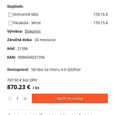
Doplnok
:
Ochranné sklo
170.15 €
Parabola - Miror
170.15 €
Výrobca:
Biokamin
Záručná doba:
24 mesiacov
Kód:
21396
EAN:
8586024021396
Dostupnosť:
Výroba na mieru 4-6 týždňov
707.50
€
bez DPH
870.23
€
ks