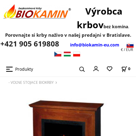
Výrobca
krbov
bez komína
.
Porovnajte si krby naživo v našej predajni v Bratislave.
+421 905 619808
info@biokamin-eu.com
€ / EUR
Produkty
0
- VOĽNE STOJACE BIOKRBY