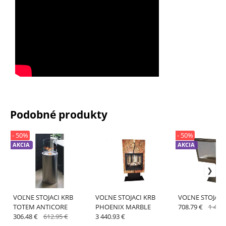
Podobné produkty
- 50%
- 50%
AKCIA
AKCIA
VOĽNE STOJACI KRB
VOĽNE STOJACI KRB
VOĽNE STOJACI 
TOTEM ANTICORE
PHOENIX MARBLE
708.79 €
1 417.
306.48 €
612.95 €
3 440.93 €