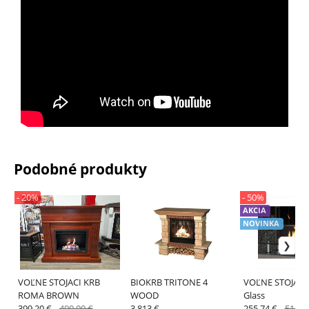
Podobné produkty
- 20%
- 50%
AKCIA
NOVINKA
VOĽNE STOJACI KRB
BIOKRB TRITONE 4
VOĽNE STOJACI 
ROMA BROWN
WOOD
Glass
399.20 €
499.00 €
3 813 €
255.74 €
511.4