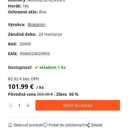
Horák:
1ks
Ochranné sklo:
Áno
Výrobca:
Biokamin
Záručná doba:
24 mesiacov
Kód:
20993
EAN:
8586024020993
Dostupnosť:
skladom 1 ks
82.92
€
bez DPH
101.99
€
ks
Pôvodná cena
203.98
€
Zľava
50
%
Sledovať produkt
Pridať do obľúbených
Zdielať