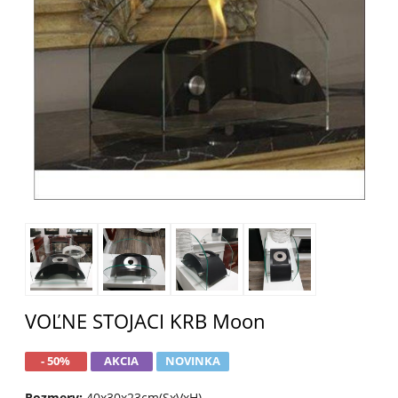
VOĽNE STOJACI KRB Moon
- 50%
AKCIA
NOVINKA
Rozmery:
40x30x23cm(SxVxH)