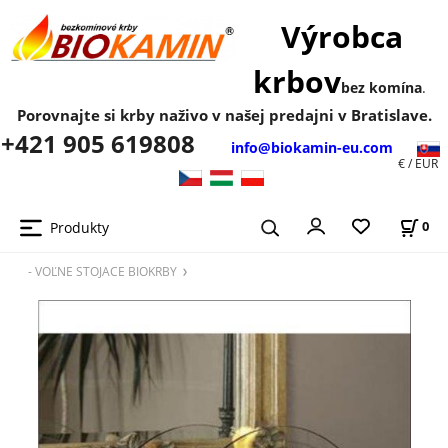
Výrobca
krbov
bez komína
.
Porovnajte si krby naživo v našej predajni v Bratislave.
+421 905 619808
info@biokamin-eu.com
€ / EUR
Produkty
0
- VOĽNE STOJACE BIOKRBY