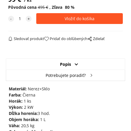
ks
Pôvodná cena
495
€
Zľava
80
%
Sledovať produkt
Pridať do obľúbených
Zdielať
Popis
Potrebujete poradiť?
Materiál:
Nerez+Sklo
Farba:
Čierna
Horák:
1 ks
Výkon:
2 kW
Dĺžka horenia:
3 hod.
Objem horáka:
1 L
Váha:
20,5 kg