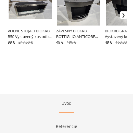
VOĽNE STOJACI BIOKRB
ZÁVESNÝ BIOKRB
BIOKRB GRACIE
B50 Vystavený kus odber
BOTTIGLIO ANTICORE
Vystavený kus 
v predajni Bratislava
99 €
247.50 €
B54 B110 Vystavený kus
49 €
196 €
predajni Bratisl
49 €
163.33 €
odber v predajni
Bratislava
Úvod
Referencie