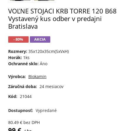
VOĽNE STOJACI KRB TORRE 120 B68
Vystavený kus odber v predajni
Bratislava
- 80%
AKCIA
Rozmery:
35x120x35cm(SxVxH)
Horák:
1ks
Ochranné sklo:
Áno
Výrobca:
Biokamin
Záručná doba:
24 mesiacov
Kód:
21044
Dostupnosť:
Vypredané
80.49
€
bez DPH
99
€