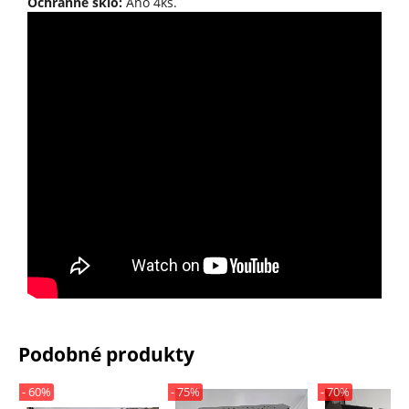
Ochranné sklo:
Áno 4ks.
Podobné produkty
- 60%
- 75%
- 70%