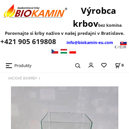
Výrobca
krbov
bez komína
.
Porovnajte si krby naživo v našej predajni v Bratislave.
+421 905 619808
info@biokamin-eu.com
€ / EUR
Produkty
0
AKCIOVÉ BIOKRBY