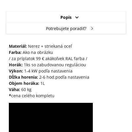
Popis
Potrebujete poradiť?
Materiál:
Nerez + striekaná oceľ
Farba:
Ako na obrázku
/ za príplatok 99 € akákoľvek RAL farba /
Horák:
1ks so zabudovanou reguláciou
Výkon:
1-4 kW podľa nastavenia
Dĺžka horenia:
2-6 hod.podľa nastavenia
Objem horáka:
1L
Váha:
60 kg
*
cena celého kompletu