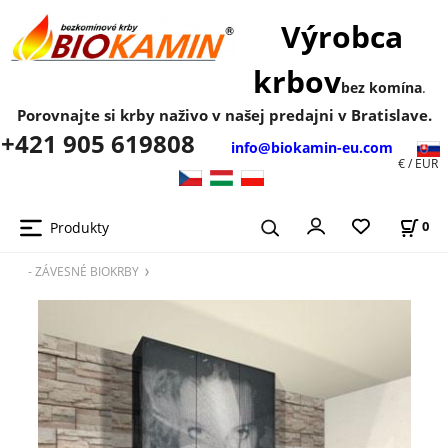
Výrobca
krbov
bez komína
.
Porovnajte si krby naživo v našej predajni v Bratislave.
+421 905 619808
info@biokamin-eu.com
€ / EUR
Produkty
0
- ZÁVESNÉ BIOKRBY