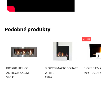
Podobné produkty
- 37%
BIOKRB HELIOS
BIOKRB MAGIC SQUARE
BIOKRB EMPIRI
ANTICOR XXL,M
WHITE
49 €
77.78 €
580 €
179 €