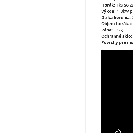
Horák:
1ks so z
Výkon:
1-3kW p
Dĺžka horenia:
2
Objem horáka:
Váha:
13kg
Ochranné sklo:
Povrchy pre inš