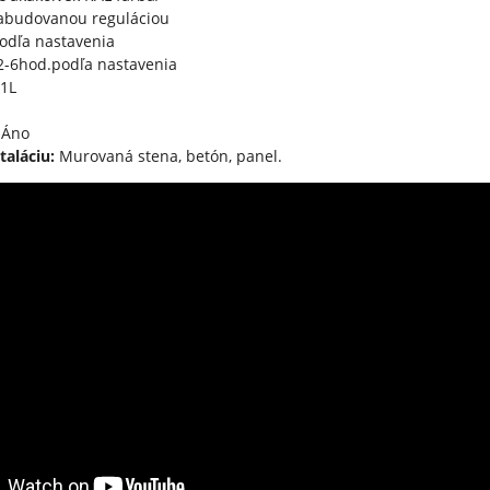
abudovanou reguláciou
odľa nastavenia
-6hod.podľa nastavenia
1L
Áno
taláciu:
Murovaná stena, betón, panel.