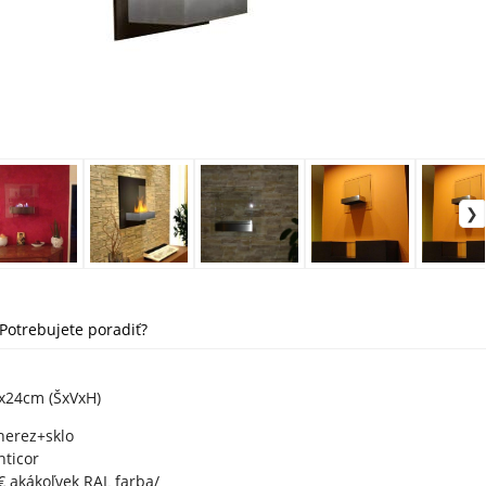
Potrebujete poradiť?
x24cm (ŠxVxH)
erez+sklo
nticor
€ akákoľvek RAL farba/