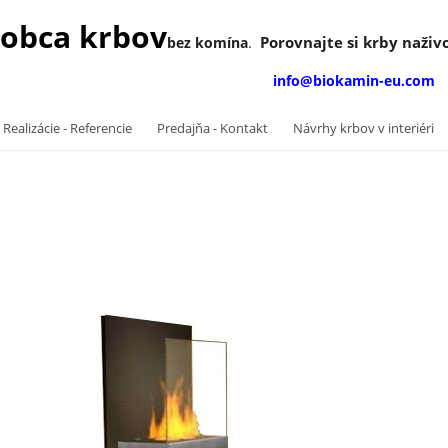
obca krbov
Porovnajte si krby naživo
bez komína
.
info@biokamin-eu.com
 Realizácie - Referencie
Predajňa - Kontakt
Návrhy krbov v interiéri