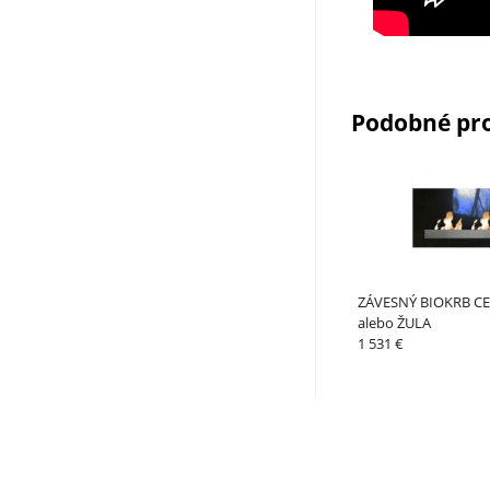
Podobné pr
ZÁVESNÝ BIOKRB 
alebo ŽULA
1 531 €