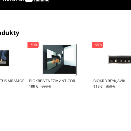
odukty
- 50%
- 66%
CETUS MRAMOR
BIOKRB VENEZIA ANTICOR
BIOKRB REYKJAVIK
199 €
398 €
119 €
350 €