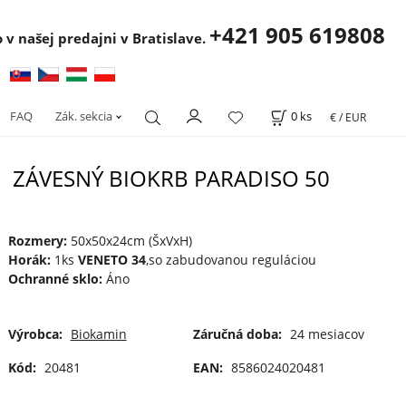
+421 905 619808
 v našej predajni v Bratislave.
FAQ
Zák. sekcia
0
ks
€ / EUR
ZÁVESNÝ BIOKRB PARADISO 50
Rozmery:
50x50x24cm (ŠxVxH)
Horák:
1ks
VENETO 34
,so zabudovanou reguláciou
Ochranné sklo:
Áno
Výrobca:
Biokamin
Záručná doba:
24 mesiacov
Kód:
20481
EAN:
8586024020481