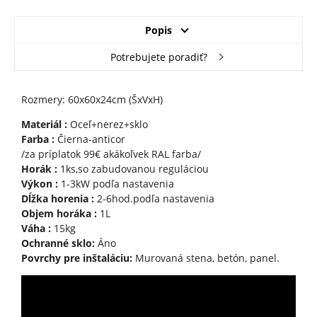
Popis
Potrebujete poradiť?
Rozmery: 60x60x24cm (ŠxVxH)
Materiál :
Oceľ+nerez+sklo
Farba :
Čierna-anticor
/za príplatok 99€ akákoľvek RAL farba/
Horák :
1ks,so zabudovanou reguláciou
Výkon :
1-3kW podľa nastavenia
Dĺžka horenia :
2-6hod.podľa nastavenia
Objem horáka :
1L
Váha :
15kg
Ochranné sklo:
Áno
Povrchy pre inštaláciu:
Murovaná stena, betón, panel.