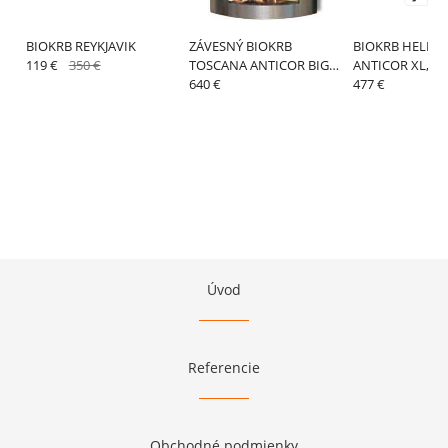
BIOKRB REYKJAVIK
ZÁVESNÝ BIOKRB
BIOKRB HELIOS
119 €
350 €
TOSCANA ANTICOR BIG
ANTICOR XL,G
SSM
640 €
477 €
Úvod
Referencie
Obchodné podmienky