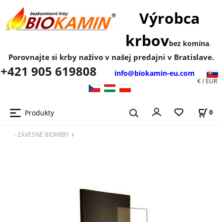
Výrobca
krbov
bez komína
.
Porovnajte si krby naživo v našej predajni v Bratislave.
+421 905 619808
info@biokamin-eu.com
€ / EUR
Produkty
0
- ZÁVESNÉ BIOKRBY