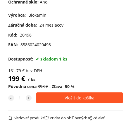
Ochranné sklo:
Áno
Výrobca:
Biokamin
Záručná doba:
24 mesiacov
Kód:
20498
EAN:
8586024020498
Dostupnosť:
skladom 1 ks
161.79
€
bez DPH
199
€
ks
Pôvodná cena
398
€
Zľava
50
%
Sledovať produkt
Pridať do obľúbených
Zdielať