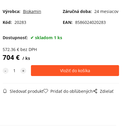
Výrobca:
Biokamin
Záručná doba:
24 mesiacov
Kód:
20283
EAN:
8586024020283
Dostupnosť:
skladom 1 ks
572.36
€
bez DPH
704
€
ks
Sledovať produkt
Pridať do obľúbených
Zdielať