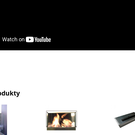
odukty