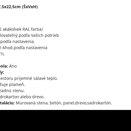
,5x22,5cm (ŠxVxH)
€ akákoľvek RAL farba/
lovateľný podľa Vašich potrieb
podľa nastavenia
2-6hod.podľa nastavenia
1L
bola:
Áno
y:
iestoru prijemné sálavé teplo.
čšuje plameň.
zadnú stenu.
drokarton alebo drevo.
taláciu:
Murovaná stena, betón, panel,drevo,sadrokartón.