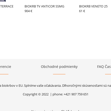
 TERRACE
BIOKRB TV ANTICOR SSMG
BIOKRB VENETO 25
904 €
61 €
erencie
Obchodné podmienky
FAQ Čas
a biokrbov v EU. Splníme vaše očakávania. Dlhoročnými skúsenosťami sú naše
Copyright © 2022 | phone: +421 907 759 651