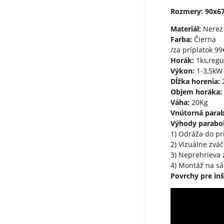
Rozmery: 90x67
Materiál:
Nerez
Farba:
Čierna
/za príplatok 99
Horák:
1ks,regu
Výkon:
1-3,5kW 
Dĺžka horenia:
Objem horáka:
Váha:
20Kg
Vnútorná para
Výhody parabol
1) Odráža do pr
2) Vizuálne zvä
3) Neprehrieva 
4) Montáž na sá
Povrchy pre inš