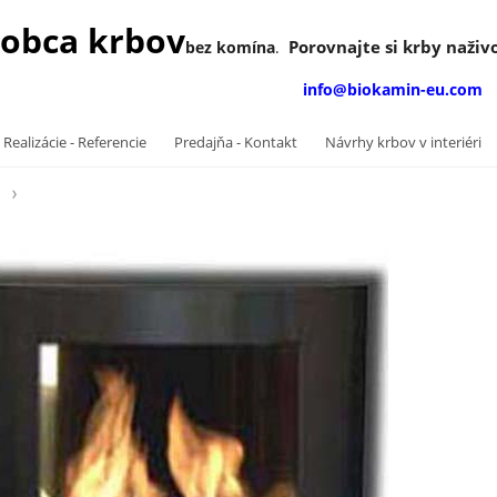
obca krbov
Porovnajte si krby naživo
bez komína
.
info@biokamin-eu.com
 Realizácie - Referencie
Predajňa - Kontakt
Návrhy krbov v interiéri