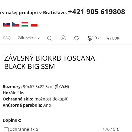
+421 905 619808
 v našej predajni v Bratislave.
FAQ
Zák. sekcia
0
ks
€ / EUR
ZÁVESNÝ BIOKRB TOSCANA
BLACK BIG SSM
Rozmery:
90x67,5x22,5cm (ŠxVxH)
Horák:
1ks
Ochranné sklo:
možnosť dokúpiť
Vnútorná parabola:
Áno
Doplnok
:
Ochranné sklo
170.15 €