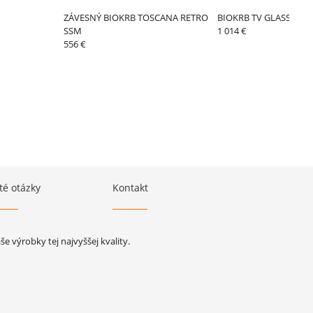
ZÁVESNÝ BIOKRB TOSCANA RETRO
BIOKRB TV GLASS 8
SSM
1 014 €
556 €
té otázky
Kontakt
 výrobky tej najvyššej kvality.