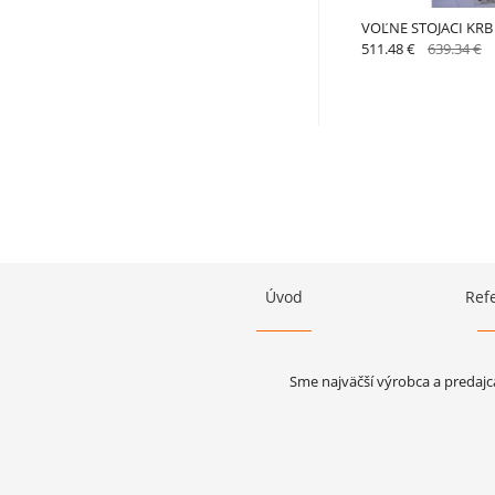
VOĽNE STOJACI KRB
511.48 €
639.34 €
Úvod
Ref
Sme najväčší výrobca a predajc