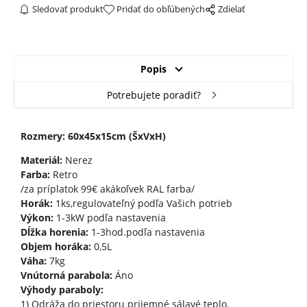
Sledovať produkt
Pridať do obľúbených
Zdielať
Popis
Potrebujete poradiť?
Rozmery: 60x45x15cm (ŠxVxH)
Materiál:
Nerez
Farba:
Retro
/za príplatok 99€ akákoľvek RAL farba/
Horák:
1ks,regulovateľný podľa Vašich potrieb
Výkon:
1-3kW podľa nastavenia
Dĺžka horenia:
1-3hod.podľa nastavenia
Objem horáka:
0,5L
Váha:
7kg
Vnútorná parabola:
Áno
Výhody paraboly:
1) Odráža do priestoru prijemné sálavé teplo.