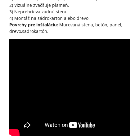
2) Vizuálne zväčšuje plameň.
3) Neprehrieva zadnú stenu.
4) Montáž na sádrokarton alebo drevo.
Povrchy pre inštaláciu:
Murovaná stena, betón, panel,
drevo,sadrokartón.