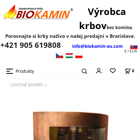
Výrobca
krbov
bez komína
.
Porovnajte si krby naživo v našej predajni v Bratislave.
+421 905 619808
info@biokamin-eu.com
€ / EUR
Produkty
0
- ZÁVESNÉ BIOKRBY