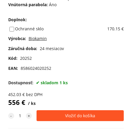
Vnútorná parabola:
Áno
Doplnok
:
Ochranné sklo
170.15 €
Výrobca:
Biokamin
Záručná doba:
24 mesiacov
Kód:
20252
EAN:
8586024020252
Dostupnosť:
skladom 1 ks
452.03
€
bez DPH
556
€
ks