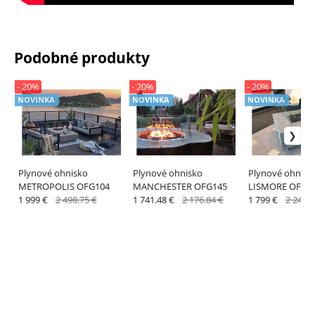
Podobné produkty
- 20%
- 20%
- 20%
NOVINKA
NOVINKA
NOVINKA
Plynové ohnisko
Plynové ohnisko
Plynové ohnisk
METROPOLIS OFG104
MANCHESTER OFG145
LISMORE OFG1
1 999 €
2 498.75 €
1 741.48 €
2 176.84 €
1 799 €
2 248.7