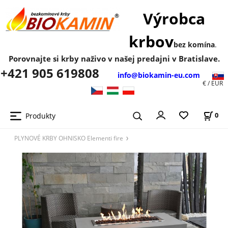
Výrobca
krbov
bez komína
.
Porovnajte si krby naživo v našej predajni v Bratislave.
+421 905 619808
info@biokamin-eu.com
€ / EUR
Produkty
0
PLYNOVÉ KRBY OHNISKO Elementi fire