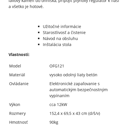
lávový kameň do ohniska, pripojiť plynový regulátor k fľaši
a všetko je hotové.
Užitočné informácie
Starostlivosť a čistenie
Návod na obsluhu
Inštalácia stola
Vlastnosti:
Model
OFG121
Materiál
vysoko odolný liaty betón
Ovládanie
Elektronické zapaľovanie s
automatickým bezpečnostným
vypínaním
Výkon
cca 12kW
Rozmery
152,4 x 69,5 x 43 cm (d/š/v)
Hmotnosť
90kg