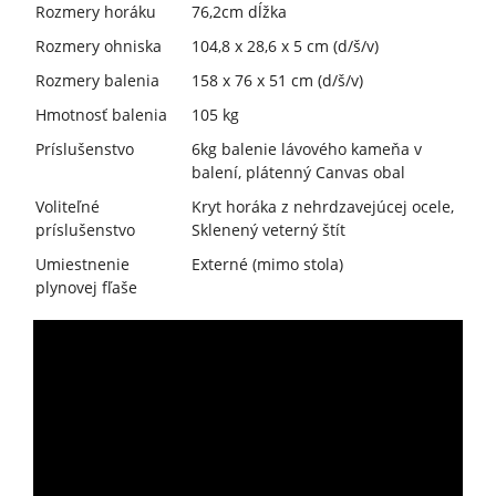
Rozmery horáku
76,2cm dĺžka
Rozmery ohniska
104,8 x 28,6 x 5 cm (d/š/v)
Rozmery balenia
158 x 76 x 51 cm (d/š/v)
Hmotnosť balenia
105 kg
Príslušenstvo
6kg balenie lávového kameňa v
balení, plátenný Canvas obal
Voliteľné
Kryt horáka z nehrdzavejúcej ocele,
príslušenstvo
Sklenený veterný štít
Umiestnenie
Externé (mimo stola)
plynovej fľaše