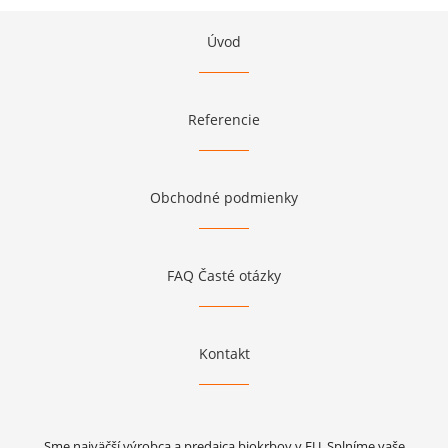
Úvod
Referencie
Obchodné podmienky
FAQ Časté otázky
Kontakt
Sme najväčší výrobca a predajca biokrbov v EU. Splníme vaše