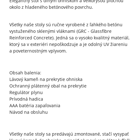
Elegantný stôl s dlhým ohniskom a veľkorysou plochou
okolo z hladeného betónového povrchu.
Všetky naše stoly sú ručne vyrobené z ľahkého betónu
vystuženého sklenými vláknami (GRC - Glassfibre
Reinforced Concrete). Jedná sa o vysoko kvalitný materiál,
ktorý sa v exteriéri nepoškodzuje a je odolný UV žiareniu
a poveternostným vplyvom.
Obsah balenia:
Lávový kameň na prekrytie ohniska
Ochranný plátenný obal na prekrytie
Regulátor plynu
Prívodná hadica
AAA batéria zapaľovania
Návod na obsluhu
Všetky naše stoly sa predávajú zmontované, stačí vysypať