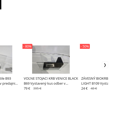
- 80%
- 50%
ile B93
VOĽNE STOJACI KRB VENICE BLACK
ZÁVESNÝ BIOKRB ELE
v predajni
B69 Vystavený kus odber v
LIGHT B109 Vystavený 
predajni Bratislava
79 €
395 €
predajni Bratislava
24 €
48 €