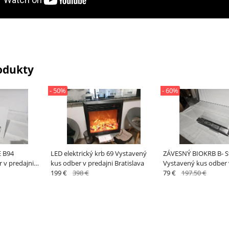
odukty
- 50%
- 60%
 B94
LED elektrický krb 69 Vystavený
ZÁVESNÝ BIOKRB B- St
 v predajni
kus odber v predajni Bratislava
Vystavený kus odber 
199 €
398 €
Bratislava
79 €
197.50 €