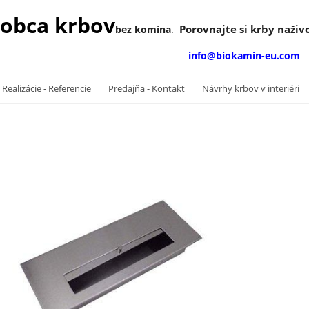
obca krbov
Porovnajte si krby naživo
bez komína
.
info@biokamin-eu.com
 Realizácie - Referencie
Predajňa - Kontakt
Návrhy krbov v interiéri