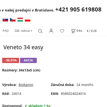
+421 905 619808
 v našej predajni v Bratislave.
FAQ
Zák. sekcia
0
ks
€ / EUR
Veneto 34 easy
- 50.51%
AKCIA
Rozmery: 34x13x5 (cm)
Výrobca:
Biokamin
Záručná doba:
24 months
Kód:
24014
EAN:
8586024024014
Dostupnosť:
skladom 1 ks