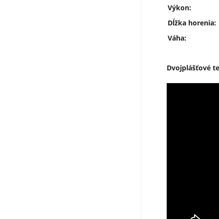
Výkon:
Dĺžka horenia:
Váha:
Dvojplášťové te