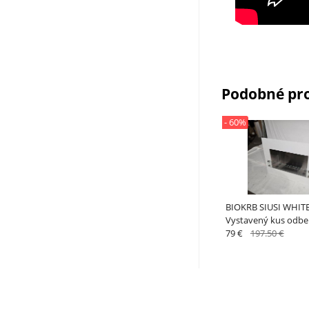
Podobné pr
- 60%
BIOKRB SIUSI WHITE
Vystavený kus odber
Bratislava
79 €
197.50 €