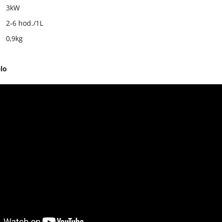
3kW
2-6 hod./1L
0,9kg
lo