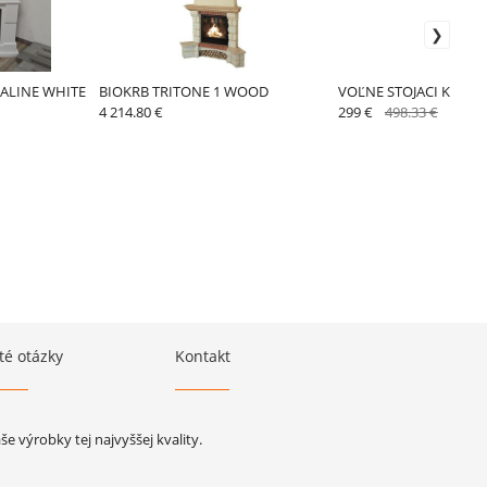
SALINE WHITE
BIOKRB TRITONE 1 WOOD
VOĽNE STOJACI KRB Ell
4 214.80 €
299 €
498.33 €
té otázky
Kontakt
 výrobky tej najvyššej kvality.