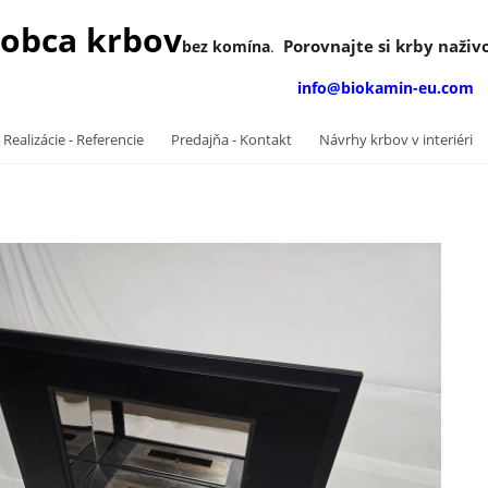
obca krbov
Porovnajte si krby naživo
bez komína
.
info@biokamin-eu.com
 Realizácie - Referencie
Predajňa - Kontakt
Návrhy krbov v interiéri