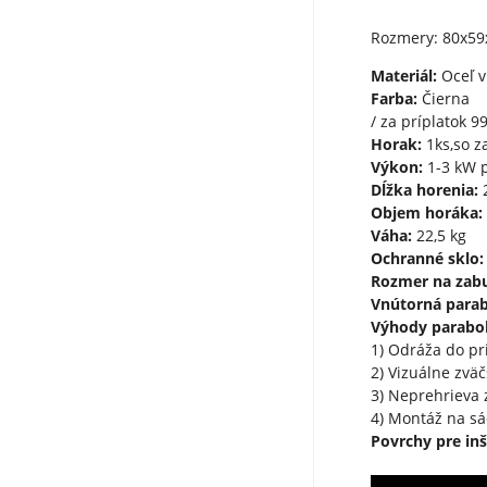
Rozmery: 80x59
Materiál:
Oceľ v
Farba:
Čierna
/ za príplatok 9
Horak:
1ks,so 
Výkon:
1-3 kW 
Dĺžka horenia:
2
Objem horáka:
Váha:
22,5 kg
Ochranné sklo:
Rozmer na zab
Vnútorná parab
Výhody parabol
1) Odráža do pr
2) Vizuálne zvä
3) Neprehrieva 
4) Montáž na sá
Povrchy pre inš