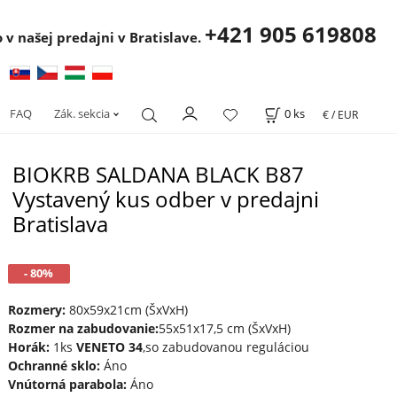
+421 905 619808
 v našej predajni v Bratislave.
FAQ
Zák. sekcia
0
ks
€ / EUR
BIOKRB SALDANA BLACK B87
Vystavený kus odber v predajni
Bratislava
- 80%
Rozmery:
80x59x21cm (ŠxVxH)
Rozmer na zabudovanie:
55x51x17,5 cm (ŠxVxH)
Horák:
1ks
VENETO 34
,so zabudovanou reguláciou
Ochranné sklo:
Áno
Vnútorná parabola:
Áno