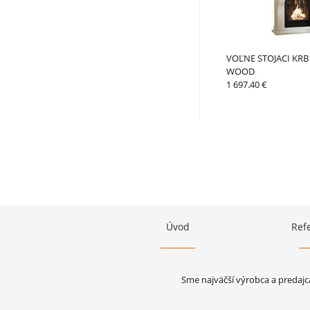
VOĽNE STOJACI KRB
WOOD
1 697.40 €
Úvod
Ref
Sme najväčší výrobca a predajc