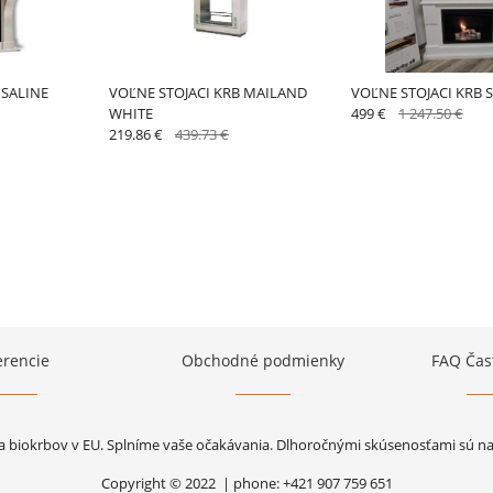
 SALINE
VOĽNE STOJACI KRB MAILAND
VOĽNE STOJACI KRB 
WHITE
499 €
1 247.50 €
219.86 €
439.73 €
erencie
Obchodné podmienky
FAQ Čas
a biokrbov v EU. Splníme vaše očakávania. Dlhoročnými skúsenosťami sú naše
Copyright © 2022 | phone: +421 907 759 651