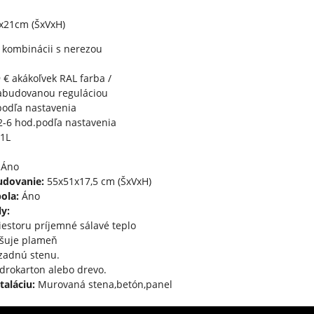
x21cm (ŠxVxH)
 kombinácii s nerezou
9 € akákoľvek RAL farba /
zabudovanou reguláciou
podľa nastavenia
-6 hod.podľa nastavenia
1L
Áno
udovanie:
55x51x17,5 cm (ŠxVxH)
ola:
Áno
y:
iestoru príjemné sálavé teplo
čšuje plameň
zadnú stenu.
drokarton alebo drevo.
taláciu:
Murovaná stena,betón,panel