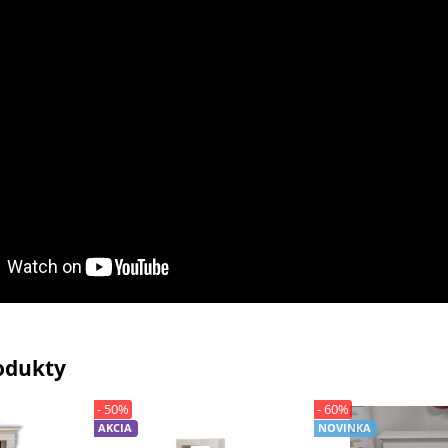
odukty
- 50%
- 60%
AKCIA
NOVINKA