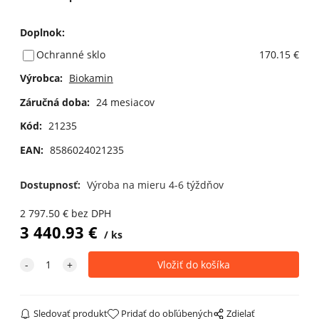
Doplnok
:
Ochranné sklo
170.15 €
Výrobca:
Biokamin
Záručná doba:
24 mesiacov
Kód:
21235
EAN:
8586024021235
Dostupnosť:
Výroba na mieru 4-6 týždňov
2 797.50
€
bez DPH
3 440.93
€
ks
Sledovať produkt
Pridať do obľúbených
Zdielať