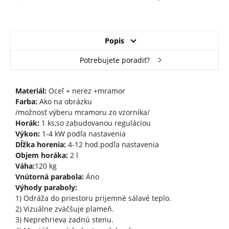
Popis
Potrebujete poradiť?
Materiál:
Oceľ + nerez +mramor
Farba:
Ako na obrázku
/možnosť výberu mramoru zo vzorníka/
Horák:
1 ks,so zabudovanou reguláciou
Výkon:
1-4 kW podľa nastavenia
Dĺžka horenia:
4-12 hod.podľa nastavenia
Objem horáka:
2 l
Váha:
120 kg
Vnútorná parabola:
Áno
Výhody paraboly:
1) Odráža do priestoru prijemné sálavé teplo.
2) Vizuálne zväčšuje plameň.
3) Neprehrieva zadnú stenu.