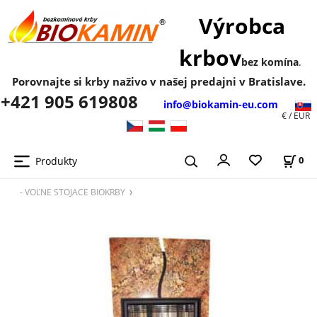
Výrobca
krbov
bez komína
.
Porovnajte si krby naživo v našej predajni v Bratislave.
+421 905 619808
info@biokamin-eu.com
€ / EUR
Produkty
0
- VOĽNE STOJACE BIOKRBY