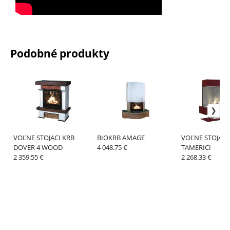
Podobné produkty
VOĽNE STOJACI KRB
BIOKRB AMAGE
VOĽNE STOJACI
DOVER 4 WOOD
4 048.75 €
TAMERICI
2 359.55 €
2 268.33 €