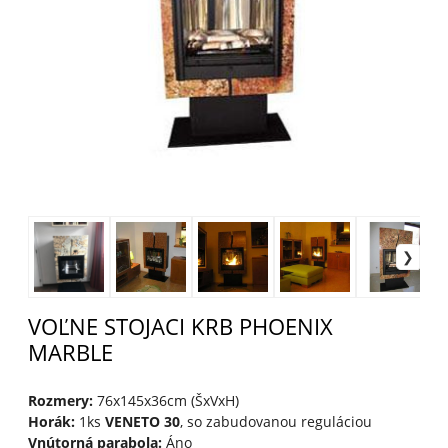
VOĽNE STOJACI KRB PHOENIX
MARBLE
Rozmery:
76x145x36cm (ŠxVxH)
Horák:
1ks
VENETO 30
, so zabudovanou reguláciou
Vnútorná parabola:
Áno