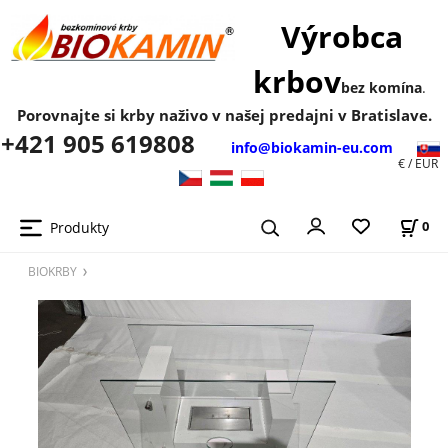
Výrobca
krbov
bez komína
.
Porovnajte si krby naživo v našej predajni v Bratislave.
+421 905 619808
info@biokamin-eu.com
€ / EUR
Produkty
0
BIOKRBY