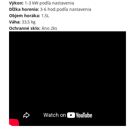
Výkon:
1-3 kW podľa nastavenia
Dĺžka horenia:
3-6 hod.podľa nastavenia
Objem horáka:
1,5L
Váha:
33,5 kg
Ochranné sklo:
Áno 2ks