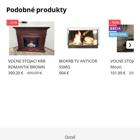
Podobné produkty
- 20%
- 50%
AKCIA
NOVINKA
VOĽNE STOJACI KRB
BIOKRB TV ANTICOR
VOĽNE STOJACI
ROMANTIK BROWN
SSMG
Moon
399.20 €
499.00 €
904 €
101.99 €
203.9
Úvod