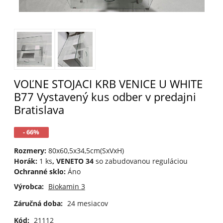
VOĽNE STOJACI KRB VENICE U WHITE
B77 Vystavený kus odber v predajni
Bratislava
- 66%
Rozmery:
80x60,5x34,5cm(SxVxH)
Horák:
1 ks
, VENETO 34
so zabudovanou reguláciou
Ochranné sklo:
Áno
Výrobca:
Biokamin 3
Záručná doba:
24 mesiacov
Kód:
21112