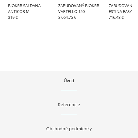
BIOKRB SALDANA
ZABUDOVANÝ BIOKRB
ZABUDOVANÝ B
ANTICOR M
VARTELLO 150
ESTINA EASY
319 €
3 064.75 €
716.48 €
Úvod
Referencie
Obchodné podmienky