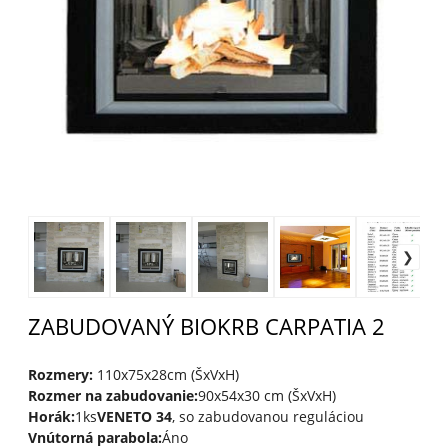
ZABUDOVANÝ BIOKRB CARPATIA 2
Rozmery:
110x75x28cm (ŠxVxH)
Rozmer na zabudovanie:
90x54x30 cm (ŠxVxH)
Horák:
1ks
VENETO 34
, so zabudovanou reguláciou
Vnútorná parabola:
Áno