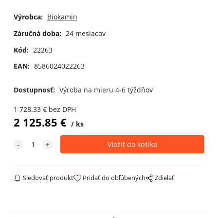
Výrobca:
Biokamin
Záručná doba:
24 mesiacov
Kód:
22263
EAN:
8586024022263
Dostupnosť:
Výroba na mieru 4-6 týždňov
1 728.33
€
bez DPH
2 125.85
€
ks
Sledovať produkt
Pridať do obľúbených
Zdielať