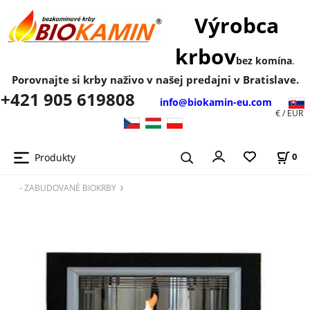
Výrobca
krbov
bez komína
.
Porovnajte si krby naživo v našej predajni v Bratislave.
+421 905 619808
info@biokamin-eu.com
€ / EUR
Produkty
0
- ZABUDOVANÉ BIOKRBY