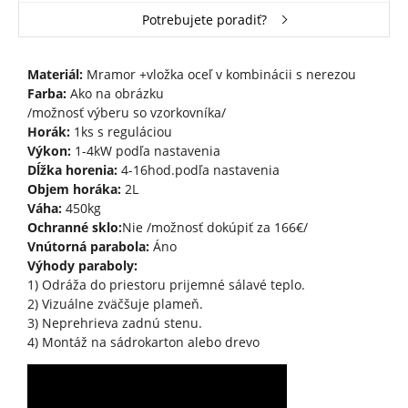
Potrebujete poradiť?
Materiál:
Mramor +vložka oceľ v kombinácii s nerezou
Farba:
Ako na obrázku
/možnosť výberu so vzorkovníka/
Horák:
1ks s reguláciou
Výkon:
1-4kW podľa nastavenia
Dĺžka horenia:
4-16hod.podľa nastavenia
Objem horáka:
2L
Váha:
450kg
Ochranné sklo:
Nie /možnosť dokúpiť za 166€/
Vnútorná parabola:
Áno
Výhody paraboly:
1) Odráža do priestoru prijemné sálavé teplo.
2) Vizuálne zväčšuje plameň.
3) Neprehrieva zadnú stenu.
4) Montáž na sádrokarton alebo drevo