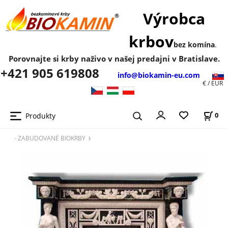
Výrobca
krbov
bez komína
.
Porovnajte si krby naživo v našej predajni v Bratislave.
+421 905 619808
info@biokamin-eu.com
€ / EUR
Produkty
0
- ZABUDOVANÉ BIOKRBY