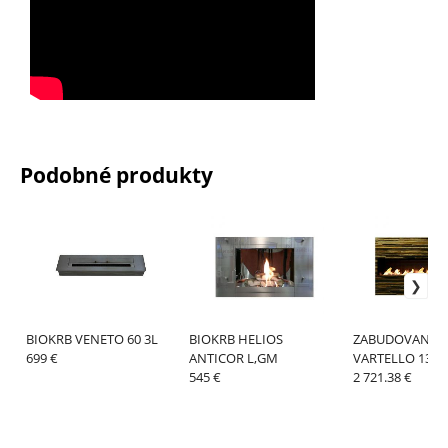
Podobné produkty
BIOKRB VENETO 60 3L
BIOKRB HELIOS
ZABUDOVANÝ B
699 €
ANTICOR L,GM
VARTELLO 130
545 €
2 721.38 €