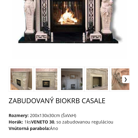
ZABUDOVANÝ BIOKRB CASALE
Rozmery:
200x130x30cm (ŠxVxH)
Horák:
1ks
VENETO 30
, so zabudovanou reguláciou
Vnútorná parabola:
Áno