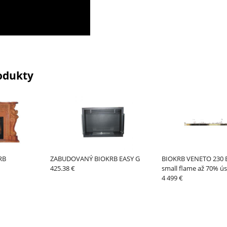
odukty
RB
ZABUDOVANÝ BIOKRB EASY G
BIOKRB VENETO 230 E
425.38 €
small flame až 70% ú
bioalkoholu
4 499 €