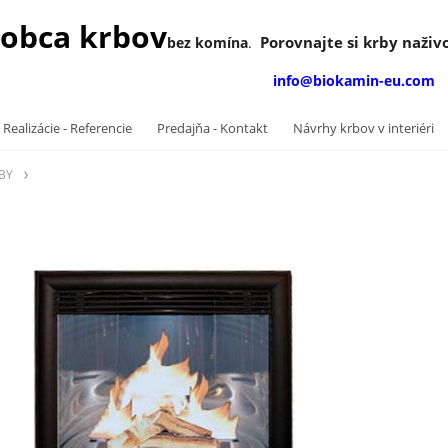
obca krbov
Porovnajte si krby naživo
bez komína
.
info@biokamin-eu.com
 Realizácie - Referencie
Predajňa - Kontakt
Návrhy krbov v interiéri
BY