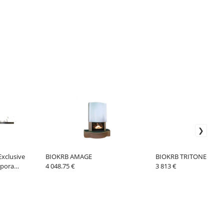
xclusive
BIOKRB AMAGE
BIOKRB TRITONE 4 W
spora
4 048.75 €
3 813 €