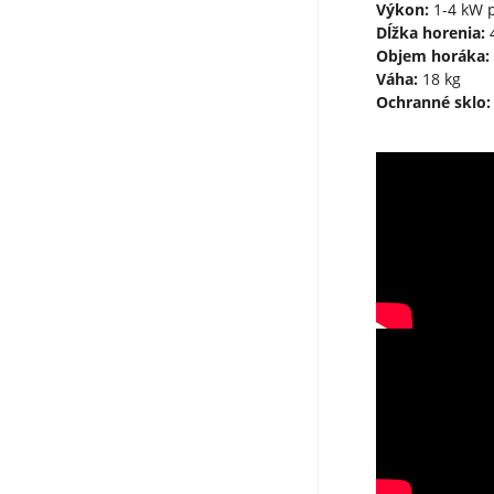
Výkon:
1-4 kW p
Dĺžka horenia:
4
Objem horáka:
Váha:
18 kg
Ochranné sklo: