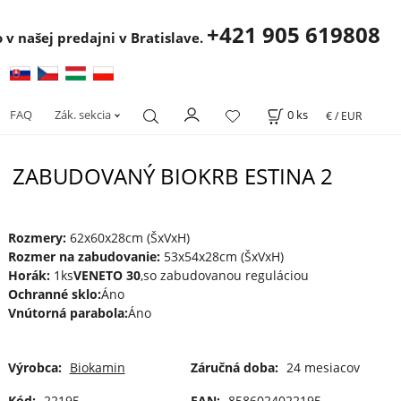
+421 905 619808
 v našej predajni v Bratislave.
FAQ
Zák. sekcia
0
ks
€ / EUR
ZABUDOVANÝ BIOKRB ESTINA 2
Rozmery:
62x60x28cm (ŠxVxH)
Rozmer na zabudovanie:
53x54x28cm (ŠxVxH)
Horák:
1ks
VENETO 30
,so zabudovanou reguláciou
Ochranné sklo:
Áno
Vnútorná parabola:
Áno
Výrobca:
Biokamin
Záručná doba:
24 mesiacov
Kód:
22195
EAN:
8586024022195